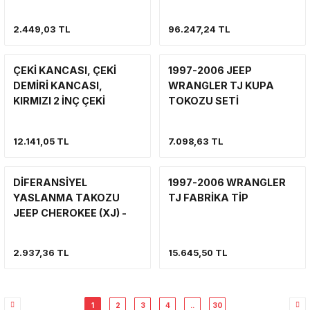
2006 JEEP WRANGLER
TJ
2.449,03 TL
96.247,24 TL
ÇEKİ KANCASI, ÇEKİ
1997-2006 JEEP
DEMİRİ KANCASI,
WRANGLER TJ KUPA
KIRMIZI 2 İNÇ ÇEKİ
TOKOZU SETİ
DEMİRİ YUVASI İÇİN
POLİÜRETAN
UYGUNDUR.
12.141,05 TL
7.098,63 TL
DİFERANSİYEL
1997-2006 WRANGLER
YASLANMA TAKOZU
TJ FABRİKA TİP
JEEP CHEROKEE (XJ) -
GRAND CHEROKEE (ZJ)
VE WRANGLER (TJ)
2.937,36 TL
15.645,50 TL
KIRMIZI RENK (ÇİFT SET)
1
2
3
4
..
30