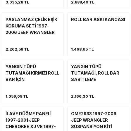
3.035,28 TL
2.888,40 TL
VİNÇ
SÜSPANSİYON SİSTEMİ VE SÜSPAN
YAN BASAMAK
VİNÇ
VİNÇ
PASLANMAZ ÇELİK EŞİK
ROLL BAR ASKI KANCASI
YAN BASAMAK VE KORUMA
ŞNORKEL
KORUMA SETİ 1997-
YAKIT SİSTEMİ
YAKIT SİSTEMİ
2006 JEEP WRANGLER
TJ (ÇİFT SET)
VİNÇ
YAN BASAMAK VE KORUMA
2.262,58 TL
1.468,65 TL
YAKIT SİSTEMİ
SİLECEK-SİLECEK KOLU VE PARÇA
YANGIN TÜPÜ
YANGIN TÜPÜ
YAN BASAMAK
TUTAMAĞI KIRMIZI ROLL
TUTAMAĞI, ROLL BAR
BAR İÇİN
SABİTLEME
1.059,08 TL
2.166,30 TL
İLAVE DÜĞME PANELİ
OME2933 1997-2006
1997-2001 JEEP
JEEP WRANGLER
CHEROKEE XJ VE 1997-
SÜSPANSİYON KİTİ