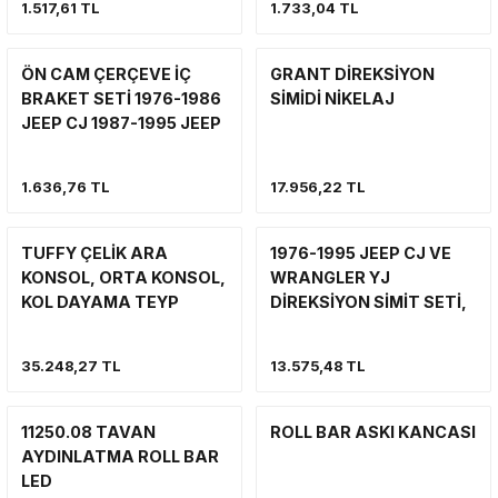
1.517,61 TL
1.733,04 TL
VİNÇ
SÜSPANSİYON SİSTEMİ VE SÜSPAN
YAN BASAMAK
VİNÇ
VİNÇ
ÖN CAM ÇERÇEVE İÇ
GRANT DİREKSİYON
YAN BASAMAK VE KORUMA
ŞNORKEL
BRAKET SETİ 1976-1986
SİMİDİ NİKELAJ
YAKIT SİSTEMİ
YAKIT SİSTEMİ
JEEP CJ 1987-1995 JEEP
WRANGLER YJ
VİNÇ
YAN BASAMAK VE KORUMA
1.636,76 TL
17.956,22 TL
YAKIT SİSTEMİ
SİLECEK-SİLECEK KOLU VE PARÇA
TUFFY ÇELİK ARA
1976-1995 JEEP CJ VE
YAN BASAMAK
KONSOL, ORTA KONSOL,
WRANGLER YJ
KOL DAYAMA TEYP
DİREKSİYON SİMİT SETİ,
YUVALI 1976-1995 JEEP
JEEP CJ DİREKSİYON
CJ VE WRANGLER YJ
SİMİDİ, WRANGLER
35.248,27 TL
13.575,48 TL
DİREKSİYON
11250.08 TAVAN
ROLL BAR ASKI KANCASI
AYDINLATMA ROLL BAR
LED