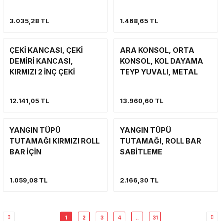
3.035,28 TL
1.468,65 TL
ÇEKİ KANCASI, ÇEKİ
ARA KONSOL, ORTA
DEMİRİ KANCASI,
KONSOL, KOL DAYAMA
KIRMIZI 2 İNÇ ÇEKİ
TEYP YUVALI, METAL
DEMİRİ YUVASI İÇİN
GÖVDE, SİYAH RENK
UYGUNDUR.
1976-1986 JEEP CJ VE
12.141,05 TL
13.960,60 TL
1987-1995 JEEP
WRANGLER YJ
YANGIN TÜPÜ
YANGIN TÜPÜ
TUTAMAĞI KIRMIZI ROLL
TUTAMAĞI, ROLL BAR
BAR İÇİN
SABİTLEME
1.059,08 TL
2.166,30 TL
1
2
3
4
..
31