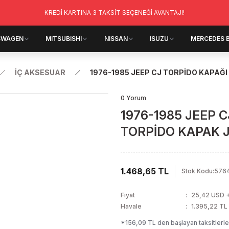
KREDİ KARTINA 3 TAKSİT SEÇENEĞİ AVANTAJI!
SWAGEN
MITSUBISHI
NISSAN
ISUZU
MERCEDES 
İÇ AKSESUAR
1976-1985 JEEP CJ TORPİDO KAPAĞI
0 Yorum
1976-1985 JEEP C
TORPİDO KAPAK 
1.468,65 TL
Stok Kodu
:
5764
Fiyat
25,42 USD 
Havale
1.395,22 TL 
*156,09 TL den başlayan taksitlerle