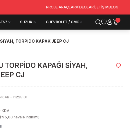
PROJE ARAÇLAR
VİDEOLAR
İLETİŞİM
BLOG
BENZ
SUZUKI
CHEVROLET / GMC
 SİYAH, TORPİDO KAPAK JEEP CJ
J TORPİDO KAPAĞI SİYAH,
JEEP CJ
164B - 11228.01
+ KDV
(%5,00 havale indirimi)
!!