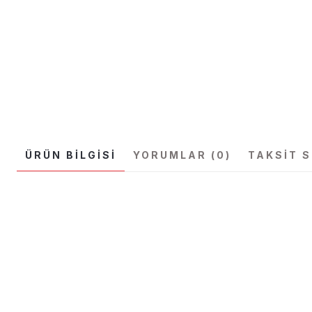
ÜRÜN BILGISI
YORUMLAR (0)
TAKSIT 
Bu ürünün fiyat bilgisi, resim, ürün açıklamalarında ve diğer konular
Görüş ve önerileriniz için teşekkür ederiz.