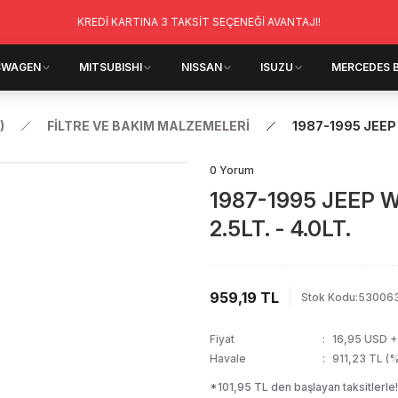
KREDİ KARTINA 3 TAKSİT SEÇENEĞİ AVANTAJI!
SWAGEN
MITSUBISHI
NISSAN
ISUZU
MERCEDES 
)
FİLTRE VE BAKIM MALZEMELERİ
1987-1995 JEEP 
0 Yorum
1987-1995 JEEP 
2.5LT. - 4.0LT.
959,19 TL
Stok Kodu
:
53006
Fiyat
16,95 USD 
Havale
911,23 TL (%
*101,95 TL den başlayan taksitlerle!