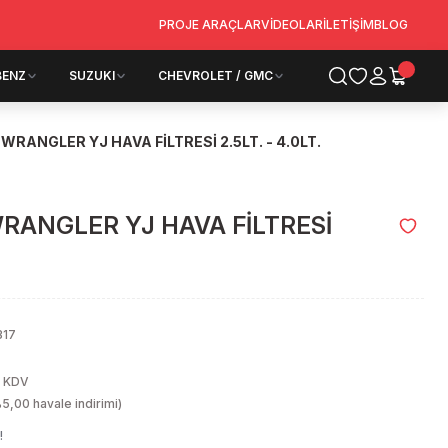
PROJE ARAÇLAR
VİDEOLAR
İLETİŞİM
BLOG
BENZ
SUZUKI
CHEVROLET / GMC
WRANGLER YJ HAVA FİLTRESİ 2.5LT. - 4.0LT.
WRANGLER YJ HAVA FİLTRESİ
317
+ KDV
5,00 havale indirimi)
!