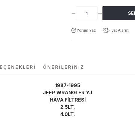
SE
Yorum Yaz
Fiyat Alarmı
SEÇENEKLERI
ÖNERILERINIZ
1987-1995
JEEP WRANGLER YJ
HAVA FİLTRESİ
2.5LT.
4.0LT.
da yetersiz gördüğünüz noktaları öneri formunu kullanarak tarafımıza ilet