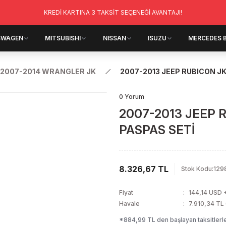
KREDİ KARTINA 3 TAKSİT SEÇENEĞİ AVANTAJI!
SWAGEN
MITSUBISHI
NISSAN
ISUZU
MERCEDES 
2007-2014 WRANGLER JK
2007-2013 JEEP RUBICON J
0 Yorum
2007-2013 JEEP
PASPAS SETİ
8.326,67 TL
Stok Kodu
:
129
Fiyat
144,14 USD 
Havale
7.910,34 TL 
*884,99 TL den başlayan taksitlerle