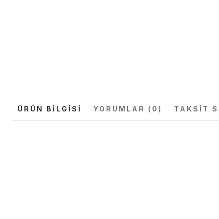
ÜRÜN BILGISI
YORUMLAR (0)
TAKSIT 
Bu ürünün fiyat bilgisi, resim, ürün açıklamalarında ve diğer konular
Görüş ve önerileriniz için teşekkür ederiz.
Ürün resmi kalitesiz, bozuk veya görüntülenemiyor.