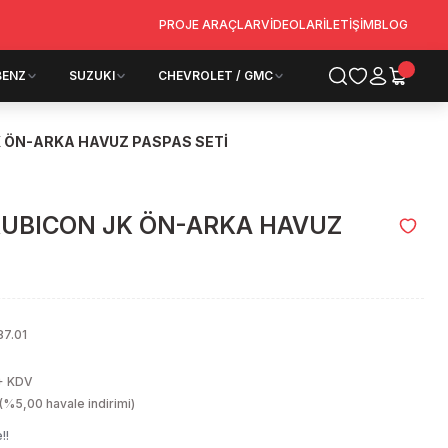
PROJE ARAÇLAR
VİDEOLAR
İLETİŞİM
BLOG
BENZ
SUZUKI
CHEVROLET / GMC
K ÖN-ARKA HAVUZ PASPAS SETİ
 RUBICON JK ÖN-ARKA HAVUZ
87.01
+ KDV
(%5,00 havale indirimi)
!!