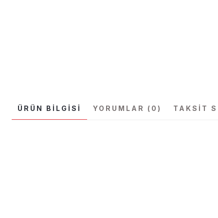
ÜRÜN BILGISI
YORUMLAR (0)
TAKSIT 
Bu ürünün fiyat bilgisi, resim, ürün açıklamalarında ve diğer konular
Görüş ve önerileriniz için teşekkür ederiz.
Ürün resmi kalitesiz, bozuk veya görüntülenemiyor.