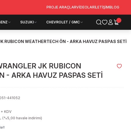
PROJE ARAÇLAR
VİDEOLAR
İLETİŞİM
BLOG
BENZ
SUZUKI
CHEVROLET / GMC
JK RUBICON WEATHERTECH ÖN - ARKA HAVUZ PASPAS SETİ
 WRANGLER JK RUBICON
 - ARKA HAVUZ PASPAS SETİ
051-441052
 + KDV
 (%5,00 havale indirimi)
e!!