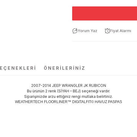
Yorum Yaz
Fiyat Alarmı
SEÇENEKLERI
ÖNERILERINIZ
2007-2014 JEEP WRANGLER JK RUBICON
Bu ürünün 2 renk (SİYAH – BEJ) seçeneği vardır.
Siparişinizde arzu ettiğiniz rengi mutlaka belirtiniz.
WEATHERTECH FLOORLINER™ DIGITALFIT© HAVUZ PASPAS
da yetersiz gördüğünüz noktaları öneri formunu kullanarak tarafımıza ilet
Bu ürüne ilk yorumu siz yapın!