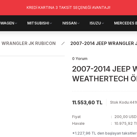
KREDİ KARTINA 3 TAKSİT SEÇENEĞİ AVANTAJI!
SWAGEN
MITSUBISHI
NISSAN
ISUZU
MERCEDES 
WRANGLER JK RUBICON
2007-2014 JEEP WRANGLER 
0 Yorum
2007-2014 JEEP
WEATHERTECH ÖN
11.553,60 TL
Stok Kodu
:
441
Fiyat
200,00 USD
Havale
10.975,92 TL
*1.227,96 TL den başlayan taksitlerl