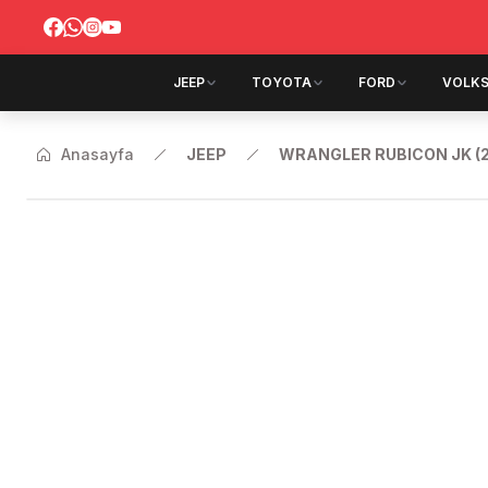
JEEP
TOYOTA
FORD
VOLK
Anasayfa
JEEP
WRANGLER RUBICON JK (2