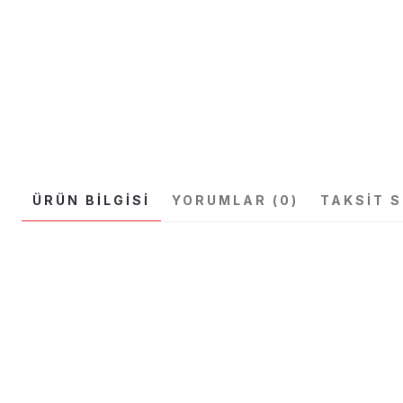
ÜRÜN BILGISI
YORUMLAR (0)
TAKSIT 
Bu ürünün fiyat bilgisi, resim, ürün açıklamalarında ve diğer konular
Görüş ve önerileriniz için teşekkür ederiz.
Ürün resmi kalitesiz, bozuk veya görüntülenemiyor.