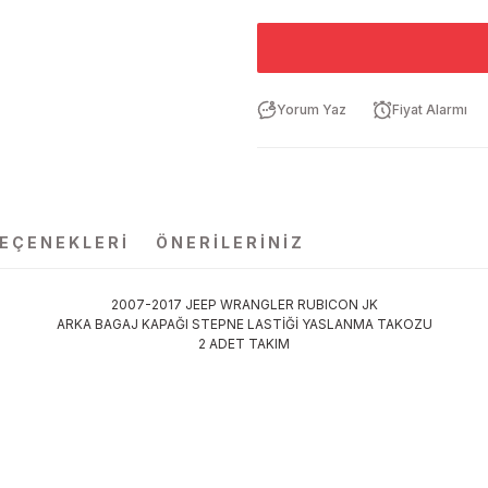
Yorum Yaz
Fiyat Alarmı
SEÇENEKLERI
ÖNERILERINIZ
2007-2017 JEEP WRANGLER RUBICON JK
ARKA BAGAJ KAPAĞI STEPNE LASTİĞİ YASLANMA TAKOZU
2 ADET TAKIM
da yetersiz gördüğünüz noktaları öneri formunu kullanarak tarafımıza ilet
Bu ürüne ilk yorumu siz yapın!