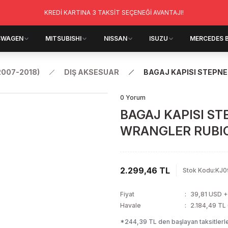
KREDİ KARTINA 3 TAKSİT SEÇENEĞİ AVANTAJI!
SWAGEN
MITSUBISHI
NISSAN
ISUZU
MERCEDES 
007-2018)
DIŞ AKSESUAR
BAGAJ KAPISI STEPN
0 Yorum
BAGAJ KAPISI S
WRANGLER RUBI
2.299,46 TL
Stok Kodu
:
KJ0
Fiyat
39,81 USD 
Havale
2.184,49 TL 
*244,39 TL den başlayan taksitlerle