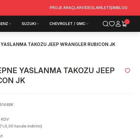
PROJE ARAÇLAR
VİDEOLAR
İLETİŞİM
BLOG
BENZ
SUZUKI
CHEVROLET / GMC
E YASLANMA TAKOZU JEEP WRANGLER RUBICON JK
TEPNE YASLANMA TAKOZU JEEP
CON JK
9144BK
+ KDV
(%5,00 havale indirimi)
!!