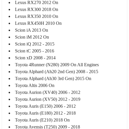
Lexus RX270 2012 On
VİNÇ
SÜSPANSİYON SİSTEMİ VE SÜSPAN
YAN BASAMAK
Lexus RX300 2018 On
VİNÇ
VİNÇ
Lexus RX350 2010 On
Lexus RX450H 2010 On
YAN BASAMAK VE KORUMA
ŞNORKEL
YAKIT SİSTEMİ
YAKIT SİSTEMİ
Scion iA 2013 On
Scion iM 2012 On
VİNÇ
Scion iQ 2012 - 2015
YAN BASAMAK VE KORUMA
Scion tC 2005 - 2016
YAKIT SİSTEMİ
Scion xD 2008 - 2014
SİLECEK-SİLECEK KOLU VE PARÇA
Toyota 4Runner (N280) 2009 On All Engines
YAN BASAMAK
Toyota Alphard (Ah20 2nd Gen) 2008 - 2015
Toyota Alphard (Ah30 3rd Gen) 2015 On
Toyota Altis 2006 On
Toyota Aurion (XV40) 2006 - 2012
Toyota Aurion (XV50) 2012 - 2019
Toyota Auris (E150) 2006 - 2012
Toyota Auris (E180) 2012 - 2018
Toyota Auris (E210) 2018 On
Toyota Avensis (T250) 2009 - 2018