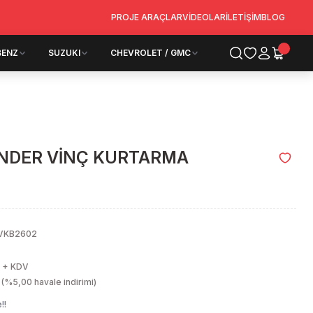
PROJE ARAÇLAR
VİDEOLAR
İLETİŞİM
BLOG
BENZ
SUZUKI
CHEVROLET / GMC
NDER VİNÇ KURTARMA
VKB2602
L + KDV
(%5,00 havale indirimi)
!!