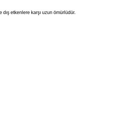
dış etkenlere karşı uzun ömürlüdür.
da yetersiz gördüğünüz noktaları öneri formunu kullanarak tarafımıza ilet
Bu ürüne ilk yorumu siz yapın!
Yorum Yaz
GÜVENLİ ALIŞVERİŞ
ore’da
Satın aldığınız ürünleri kullanmadan 14 gün içerisinde koşu
Gönder