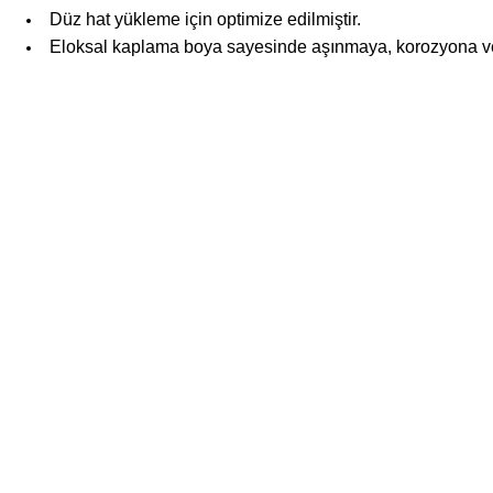
Düz hat yükleme için optimize edilmiştir.
Eloksal kaplama boya sayesinde aşınmaya, korozyona ve 
Bu ürünün fiyat bilgisi, resim, ürün açıklamalarında ve diğer konular
Görüş ve önerileriniz için teşekkür ederiz.
Ürün resmi kalitesiz, bozuk veya görüntülenemiyor.
Ürün açıklamasında eksik bilgiler bulunuyor.
Ürün bilgilerinde hatalar bulunuyor.
Ürün fiyatı diğer sitelerden daha pahalı.
Bu ürüne benzer farklı alternatifler olmalı.
GÜVENLİ GÖNDERİM
Türkiye’nin her yerine sorunsuz teslimat ile alışveriş keyfi tarotost