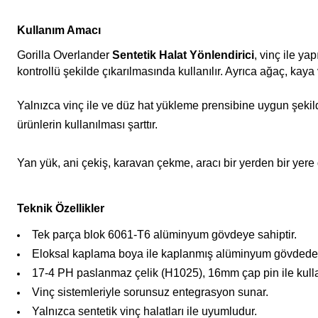
Kullanım Amacı
Gorilla Overlander
Sentetik Halat Yönlendirici
, vinç ile ya
kontrollü şekilde çıkarılmasında kullanılır. Ayrıca ağaç, ka
Yalnızca vinç ile ve düz hat yükleme prensibine uygun şekilde
ürünlerin kullanılması şarttır.
Yan yük, ani çekiş, karavan çekme, aracı bir yerden bir yere 
Teknik Özellikler
Tek parça blok 6061-T6 alüminyum gövdeye sahiptir.
Eloksal kaplama boya ile kaplanmış alüminyum gövdeden 
17-4 PH paslanmaz çelik (H1025), 16mm çap pin ile kulla
Vinç sistemleriyle sorunsuz entegrasyon sunar.
Yalnızca sentetik vinç halatları ile uyumludur.