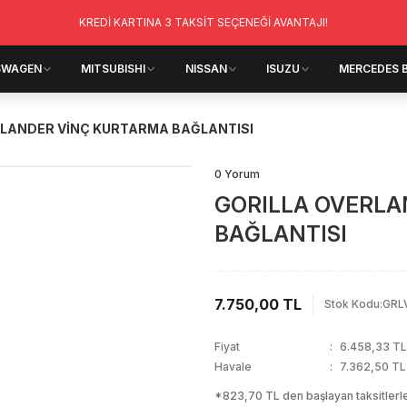
KREDİ KARTINA 3 TAKSİT SEÇENEĞİ AVANTAJI!
SWAGEN
MITSUBISHI
NISSAN
ISUZU
MERCEDES 
RLANDER VİNÇ KURTARMA BAĞLANTISI
0 Yorum
GORILLA OVERLA
BAĞLANTISI
7.750,00 TL
Stok Kodu
:
GRL
Fiyat
6.458,33 T
Havale
7.362,50 TL 
*823,70 TL den başlayan taksitlerle