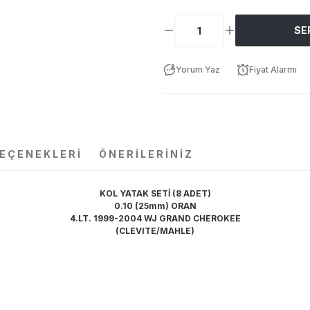
SE
Yorum Yaz
Fiyat Alarmı
SEÇENEKLERI
ÖNERILERINIZ
KOL YATAK SETİ (8 ADET)
0.10 (25mm) ORAN
4.LT. 1999-2004 WJ GRAND CHEROKEE
(CLEVITE/MAHLE)
da yetersiz gördüğünüz noktaları öneri formunu kullanarak tarafımıza ilet
Bu ürüne ilk yorumu siz yapın!