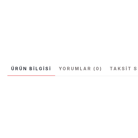
ÜRÜN BILGISI
YORUMLAR (0)
TAKSIT 
Bu ürünün fiyat bilgisi, resim, ürün açıklamalarında ve diğer konular
Görüş ve önerileriniz için teşekkür ederiz.
Ürün resmi kalitesiz, bozuk veya görüntülenemiyor.