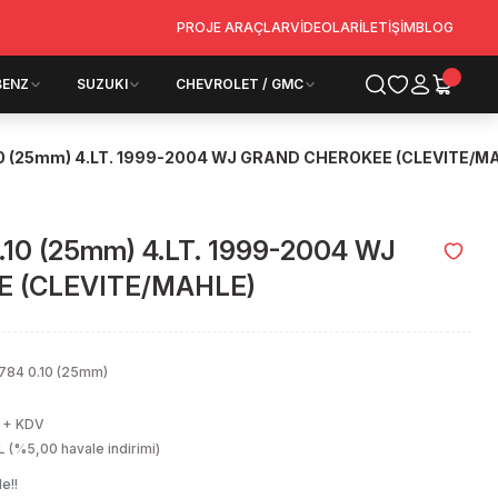
PROJE ARAÇLAR
VİDEOLAR
İLETİŞİM
BLOG
BENZ
SUZUKI
CHEVROLET / GMC
10 (25mm) 4.LT. 1999-2004 WJ GRAND CHEROKEE (CLEVITE/M
.10 (25mm) 4.LT. 1999-2004 WJ
 (CLEVITE/MAHLE)
784 0.10 (25mm)
 + KDV
 (%5,00 havale indirimi)
e!!