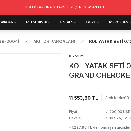
KREDİ KARTINA 3 TAKSİT SEÇENEĞİ AVANTAJI!
SWAGEN
MITSUBISHI
NISSAN
ISUZU
MERCEDES 
99-2004)
MOTOR PARÇALARI
KOL YATAK SETİ 0.
0 Yorum
KOL YATAK SETİ 0
GRAND CHEROKEE
11.553,60 TL
Stok Kodu
:
CB1
Fiyat
200,00 USD
Havale
10.975,92 TL
*1.227,96 TL den başlayan taksitlerl