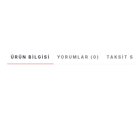
ÜRÜN BILGISI
YORUMLAR (0)
TAKSIT 
Bu ürünün fiyat bilgisi, resim, ürün açıklamalarında ve diğer konular
Görüş ve önerileriniz için teşekkür ederiz.
Ürün resmi kalitesiz, bozuk veya görüntülenemiyor.
Ürün açıklamasında eksik bilgiler bulunuyor.