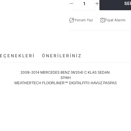
SE
Yorum Yaz
Fiyat Alarmı
SEÇENEKLERI
ÖNERILERINIZ
2008-2014 MERCEDES BENZ (W204) C KLAS SEDAN
SİYAH
WEATHERTECH FLOORLINER™ DIGITALFIT© HAVUZ PASPAS
da yetersiz gördüğünüz noktaları öneri formunu kullanarak tarafımıza ilet
Bu ürüne ilk yorumu siz yapın!
Yorum Yaz