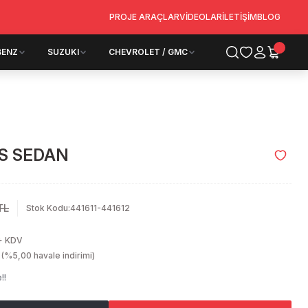
PROJE ARAÇLAR
VİDEOLAR
İLETİŞİM
BLOG
BENZ
SUZUKI
CHEVROLET / GMC
S SEDAN
TL
Stok Kodu
:
441611-441612
+ KDV
(%5,00 havale indirimi)
!!