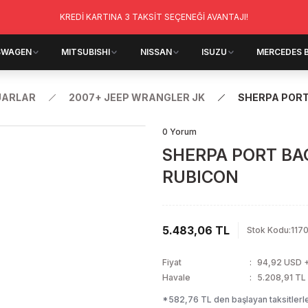
KREDİ KARTINA 3 TAKSİT SEÇENEĞİ AVANTAJI!
SWAGEN
MITSUBISHI
NISSAN
ISUZU
MERCEDES 
UARLAR
2007+ JEEP WRANGLER JK
SHERPA PORT
0 Yorum
SHERPA PORT BA
RUBICON
5.483,06 TL
Stok Kodu
:
1170
Fiyat
94,92 USD 
Havale
5.208,91 TL 
*582,76 TL den başlayan taksitlerle