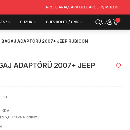
PROJE ARAÇLAR
VİDEOLAR
İLETİŞİM
BLOG
BENZ
SUZUKI
CHEVROLET / GMC
 BAGAJ ADAPTÖRÜ 2007+ JEEP RUBICON
GAJ ADAPTÖRÜ 2007+ JEEP
3.10
+ KDV
(%5,00 havale indirimi)
!!