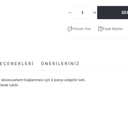
SE
Yorum Yaz
Fiyat Alarmı
SEÇENEKLERI
ÖNERILERINIZ
aksesuarların bağlanması için 4 parça adaptör seti.
rak satılır.
da yetersiz gördüğünüz noktaları öneri formunu kullanarak tarafımıza ilet
Bu ürüne ilk yorumu siz yapın!
Yorum Yaz