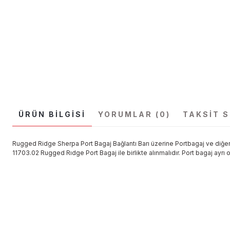
ÜRÜN BILGISI
YORUMLAR (0)
TAKSIT 
Rugged Ridge Sherpa Port Bagaj Bağlantı Barı üzerine Portbagaj ve diğer 
11703.02 Rugged Rıdge Port Bagaj ile birlikte alınmalıdır. Port bagaj ayrı ola
Bu ürünün fiyat bilgisi, resim, ürün açıklamalarında ve diğer konular
Görüş ve önerileriniz için teşekkür ederiz.
Ürün resmi kalitesiz, bozuk veya görüntülenemiyor.
Ürün açıklamasında eksik bilgiler bulunuyor.