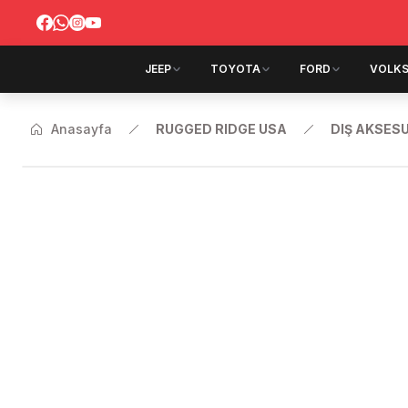
JEEP
TOYOTA
FORD
VOLK
Anasayfa
RUGGED RIDGE USA
DIŞ AKSES