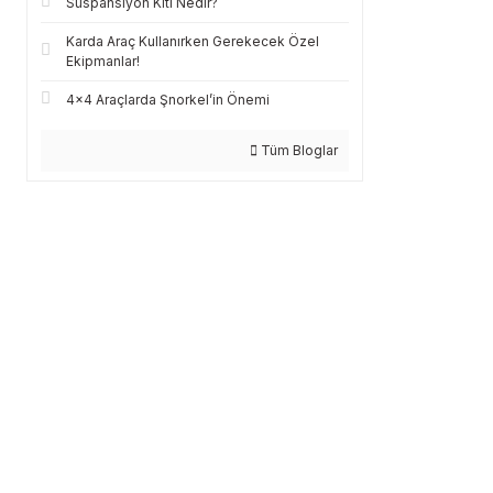
Süspansiyon Kiti Nedir?
Karda Araç Kullanırken Gerekecek Özel
Ekipmanlar!
4x4 Araçlarda Şnorkel’in Önemi
Tüm Bloglar
GÜVENLİ GÖNDERİM
Türkiye’nin her yerine sorunsuz teslimat ile alışveriş keyfi tarotost