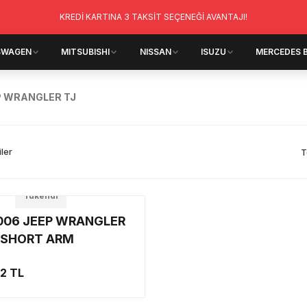
KREDİ KARTINA 3 TAKSİT SEÇENEĞİ AVANTAJI!
SWAGEN
MITSUBISHI
NISSAN
ISUZU
MERCEDES 
P WRANGLER TJ
iler
T
Tükendi
006 JEEP WRANGLER
' SHORT ARM
NSİYON
92 TL