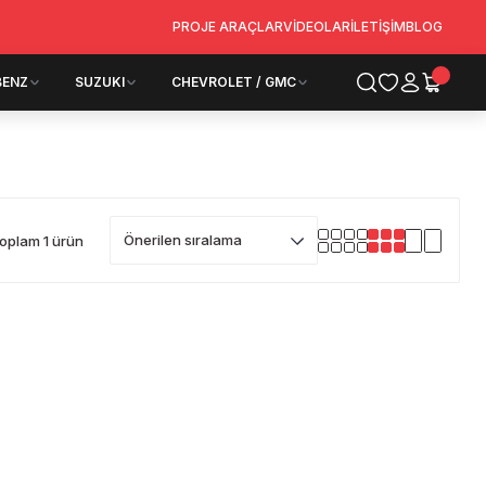
PROJE ARAÇLAR
VİDEOLAR
İLETİŞİM
BLOG
BENZ
SUZUKI
CHEVROLET / GMC
oplam 1 ürün