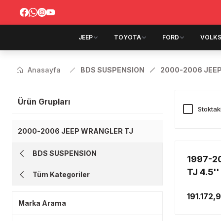
JEEP
TOYOTA
FORD
VOLK
Anasayfa
BDS SUSPENSION
2000-2006 JEE
Ürün Grupları
Stoktak
2000-2006 JEEP WRANGLER TJ
BDS SUSPENSION
1997-2
TJ 4.5'
Tüm Kategoriler
SÜSPA
191.172,
Marka Arama