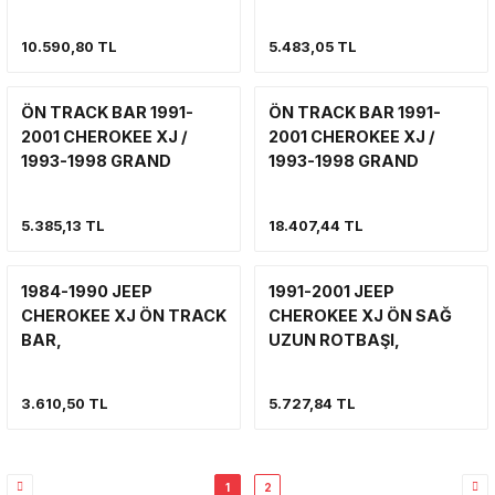
MAFSALLI DİREKSİYON
DESTEK
MİLİ
10.590,80 TL
5.483,05 TL
ÖN TRACK BAR 1991-
ÖN TRACK BAR 1991-
2001 CHEROKEE XJ /
2001 CHEROKEE XJ /
1993-1998 GRAND
1993-1998 GRAND
CHEROKEE ZJ / 1997-
CHEROKEE ZJ / 1997-
2006 WRANGLER TJ
2006 WRANGLER TJ
5.385,13 TL
18.407,44 TL
ORJİNAL MOPAR
1984-1990 JEEP
1991-2001 JEEP
CHEROKEE XJ ÖN TRACK
CHEROKEE XJ ÖN SAĞ
BAR,
UZUN ROTBAŞI,
DİREKSİYON
AMORTİSÖRÜ MONTAJ
3.610,50 TL
5.727,84 TL
YERİ HAZIR
1
2