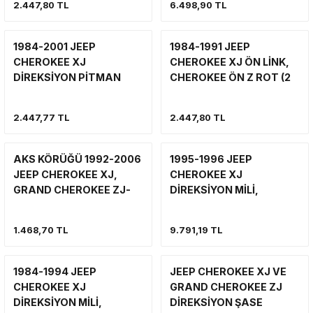
2.447,80 TL
6.498,90 TL
ALT SOL KISA
ÜST (TEK TARAF)
VİNÇ
SÜSPANSİYON SİSTEMİ VE SÜSPAN
YAN BASAMAK
VİNÇ
VİNÇ
1984-2001 JEEP
1984-1991 JEEP
YAN BASAMAK VE KORUMA
ŞNORKEL
CHEROKEE XJ
CHEROKEE XJ ÖN LİNK,
YAKIT SİSTEMİ
YAKIT SİSTEMİ
DİREKSİYON PİTMAN
CHEROKEE ÖN Z ROT (2
KOLU, CHEROKEE DEVE
ADET SAĞ-SOL SET)
VİNÇ
YAN BASAMAK VE KORUMA
BOYNU
2.447,77 TL
2.447,80 TL
YAKIT SİSTEMİ
SİLECEK-SİLECEK KOLU VE PARÇA
AKS KÖRÜĞÜ 1992-2006
1995-1996 JEEP
YAN BASAMAK
JEEP CHEROKEE XJ,
CHEROKEE XJ
GRAND CHEROKEE ZJ-
DİREKSİYON MİLİ,
WJ, WRANGLER TJ AKS
MAFSALLI DİREKSİYON
KÖRÜK
MİLİ
1.468,70 TL
9.791,19 TL
1984-1994 JEEP
JEEP CHEROKEE XJ VE
CHEROKEE XJ
GRAND CHEROKEE ZJ
DİREKSİYON MİLİ,
DİREKSİYON ŞASE