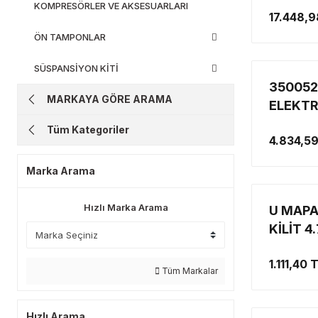
DÜZ ZE
KOMPRESÖRLER VE AKSESUARLARI
17.448,9
(AR40 
ÖN TAMPONLAR
SÜSPANSİYON KİTİ
350052
MARKAYA GÖRE ARAMA
ELEKTR
Tüm Kategoriler
4.834,5
Marka Arama
Hızlı Marka Arama
U MAPA
KİLİT 4
1.111,40 
Tüm Markalar
Hızlı Arama