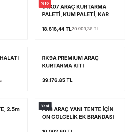
%10
54X07 ARAÇ KURTARMA
PALETİ, KUM PALETİ, KAR
PALET, ÇAMUR PALETİ
18.818,44 TL
20.909,38 TL
 HALATI
RK9A PREMIUM ARAÇ
KURTARMA KITI
39.176,85 TL
L
Yeni
E, 2.5m
ARB ARAÇ YANI TENTE İÇİN
ÖN GÖLGELİK EK BRANDASI
SET ARB
2.5 METRE (ARB ARAÇ YANI
10.002,60 TL