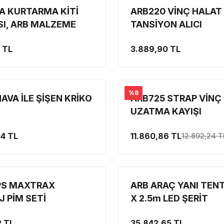
A KURTARMA KİTİ
ARB220 VİNÇ HALAT
I, ARB MALZEME
TANSİYON ALICI
SI
 TL
3.889,90 TL
%8
AVA İLE ŞİŞEN KRİKO
ARB725 STRAP VİNÇ
UZATMA KAYIŞI
04 TL
11.860,86 TL
12.892,24 T
S MAXTRAX
ARB ARAÇ YANI TENT
 PİM SETİ
X 2.5m LED ŞERİT
AYDINLATMA DAHİL 
2 TL
35.842,65 TL