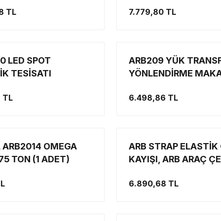
MİNE MONTE İÇİN
8 TL
7.779,80 TL
LED BAR UYUMLU)
0 LED SPOT
ARB209 YÜK TRANSF
İK TESİSATI
YÖNLENDİRME MAKA
7TON
9 TL
6.498,86 TL
 ARB2014 OMEGA
ARB STRAP ELASTİK
.75 TON (1 ADET)
KAYIŞI, ARB ARAÇ Ç
HALATI
TL
6.890,68 TL