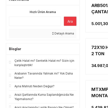
ARB501
ÇANTAS
Hızlı Ürün Arama
ÇANTA
Ara
5.001,30
Detaylı Arama
72X10 H
Bloglar
2 TON
Çelik Halat mı? Sentetik Halat mı? Sizin için
karşılaştırdık!
34.987,
Arabanın Tavanında Yatmak mı? Yok Daha
Neler?
Ayna Mahruti Neden Değişir?
MTXMP
Arazi Şartlarında Kuma Saplandığınızda Ne
MONTAJ
Yapmalısınız?
5.439,8
Arazi Araçlarında Lastik Basıncı Ne Olmalı?