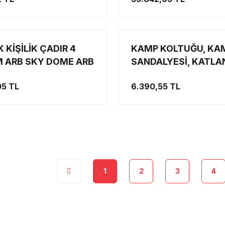
814407
 KİŞİLİK ÇADIR 4
KAMP KOLTUĞU, KA
 ARB SKY DOME ARB
SANDALYESİ, KATLA
KAMP SANDALYESİ,
05 TL
6.390,55 TL
KOLTUK, SANDALYE 
150KG TAŞIMA KAPA
BARDAKLIKLI ARB 10
1
2
3
4