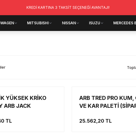
KREDİ KARTINA 3 TAKSİT SEÇENEĞİ AVANTAJI!
SWAGEN
MITSUBISHI
NISSAN
ISUZU
MERCEDES 
iler
Topl
İK YÜKSEK KRİKO
ARB TRED PRO KUM,
OY ARB JACK
VE KAR PALETİ (SİPA
ESNASINDA RENK
40 TL
25.562,20 TL
BELİRTİNİZ)