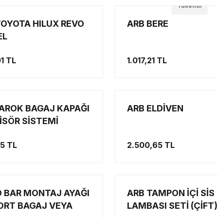
Tükendi
TOYOTA HILUX REVO
ARB BERE
EL
1 TL
1.017,21 TL
ROK BAGAJ KAPAĞI
ARB ELDİVEN
SÖR SİSTEMİ
75 TL
2.500,65 TL
ED BAR MONTAJ AYAĞI
ARB TAMPON İÇİ SİS
PORT BAGAJ VEYA
LAMBASI SETİ (ÇİFT)