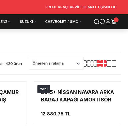
PROJE ARAÇLAR
VİDEOLAR
İLETİŞİM
BLOG
BENZ
SUZUKI
CHEVROLET / GMC
am 420 ürün
Yeni
 ÇAMUR
2015+ NİSSAN NAVARA ARKA
RİŞ
BAGAJ KAPAĞI AMORTİSÖR
SİSTEMİ
12.880,75 TL