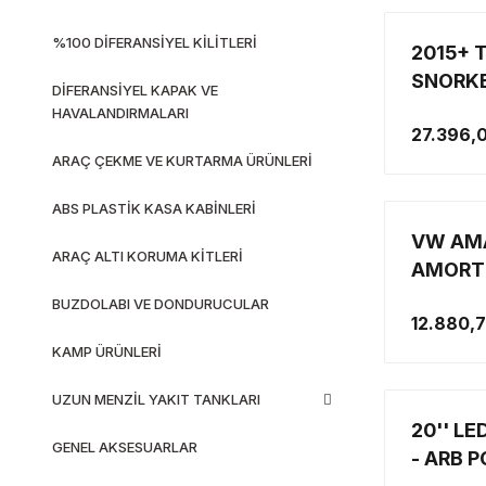
%100 DİFERANSİYEL KİLİTLERİ
2015+ 
SNORK
DİFERANSİYEL KAPAK VE
HAVALANDIRMALARI
27.396,0
ARAÇ ÇEKME VE KURTARMA ÜRÜNLERİ
ABS PLASTİK KASA KABİNLERİ
VW AMA
ARAÇ ALTI KORUMA KİTLERİ
AMORTİ
BUZDOLABI VE DONDURUCULAR
12.880,
KAMP ÜRÜNLERİ
UZUN MENZİL YAKIT TANKLARI
20'' L
GENEL AKSESUARLAR
- ARB 