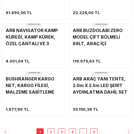
803300
ÇANTALI
91.690,50 TL
22.228,00 TL
Tükendi
Tükendi
ARB NAVIGATOR KAMP
ARB BUZDOLABI ZERO
KÜREĞİ, KAMP KÜREK,
MODEL ÇİFT BÖLMELİ
ÖZEL ÇANTALI VE 3
69LT, ARAÇ İÇİ
PARÇA AYRILABİLİR
BUZDOLABI
4.001,04 TL
119.975,63 TL
Tükendi
Tükendi
BUSHRANGER KARGO
ARB ARAÇ YANI TENTE,
NET, KARGO FİLESİ,
2.0m X 2.5m LED ŞERİT
MALZEME SABİTLEME
AYDINLATMA DAHİL SET
AĞI 120cm X 120cm
ARB 814406
1.977,90 TL
35.150,36 TL
1
2
3
4
..
6