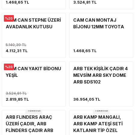
1.468,65 TL
3.524,81 TL
VİNÇ
SÜSPANSİYON SİSTEMİ VE SÜSPAN
YAN BASAMAK
VİNÇ
VİNÇ
%20
CAM CAN STEPNE ÜZERİ
CAM CAN MONTAJ
YAN BASAMAK VE KORUMA
ŞNORKEL
AVADANLIK KUTUSU
BİJONU 12MM TOYOTA
YAKIT SİSTEMİ
YAKIT SİSTEMİ
VİNÇ
5.140,39 TL
YAN BASAMAK VE KORUMA
4.112,31 TL
1.468,65 TL
YAKIT SİSTEMİ
SİLECEK-SİLECEK KOLU VE PARÇA
%20
CAM CAN YAKIT BİDONU
ARB TEK KİŞİLİK ÇADIR 4
YAN BASAMAK
YEŞİL
MEVSİM ARB SKY DOME
ARB SDS102
3.524,81 TL
2.819,85 TL
36.954,05 TL
Tükendi
Tükendi
ARB FLINDERS ARAÇ
ARB KAMP MANGALI,
ÜZERİ ÇADIR, ARB
ARB KAMP ATEŞİ SETİ
FLİNDERS ÇADIR ARB
KATLANIR TİP ÖZEL