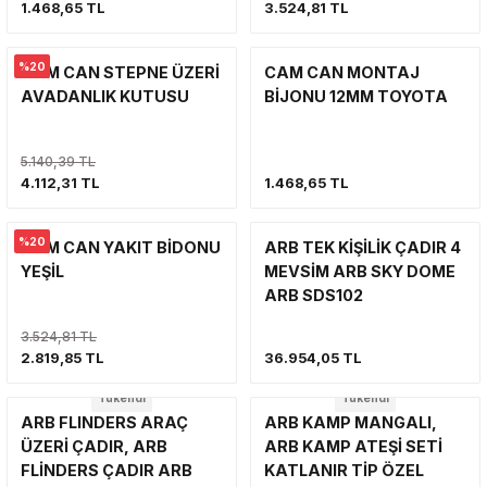
1.468,65 TL
3.524,81 TL
VİNÇ
SÜSPANSİYON SİSTEMİ VE SÜSPAN
YAN BASAMAK
VİNÇ
VİNÇ
%20
CAM CAN STEPNE ÜZERİ
CAM CAN MONTAJ
YAN BASAMAK VE KORUMA
ŞNORKEL
AVADANLIK KUTUSU
BİJONU 12MM TOYOTA
YAKIT SİSTEMİ
YAKIT SİSTEMİ
VİNÇ
5.140,39 TL
YAN BASAMAK VE KORUMA
4.112,31 TL
1.468,65 TL
YAKIT SİSTEMİ
SİLECEK-SİLECEK KOLU VE PARÇA
%20
CAM CAN YAKIT BİDONU
ARB TEK KİŞİLİK ÇADIR 4
YAN BASAMAK
YEŞİL
MEVSİM ARB SKY DOME
ARB SDS102
3.524,81 TL
2.819,85 TL
36.954,05 TL
Tükendi
Tükendi
ARB FLINDERS ARAÇ
ARB KAMP MANGALI,
ÜZERİ ÇADIR, ARB
ARB KAMP ATEŞİ SETİ
FLİNDERS ÇADIR ARB
KATLANIR TİP ÖZEL