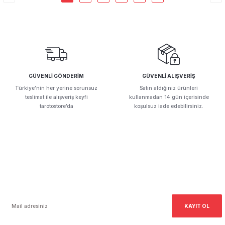
GÜVENLİ GÖNDERİM
GÜVENLİ ALIŞVERİŞ
Türkiye’nin her yerine sorunsuz
Satın aldığınız ürünleri
teslimat ile alışveriş keyfi
kullanmadan 14 gün içerisinde
tarotostore’da
koşulsuz iade edebilirsiniz.
E-Bültenimize Kayıt Olun!
Haber bültenimize ücretsiz kayıt olarak kampanyalardan ilk siz haberdar olun,
fırsatları kaçırmayın.
KAYIT OL