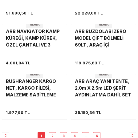
803300
ÇANTALI
91.690,50 TL
22.228,00 TL
Tükendi
Tükendi
ARB NAVIGATOR KAMP
ARB BUZDOLABI ZERO
KÜREĞİ, KAMP KÜREK,
MODEL ÇİFT BÖLMELİ
ÖZEL ÇANTALI VE 3
69LT, ARAÇ İÇİ
PARÇA AYRILABİLİR
BUZDOLABI
4.001,04 TL
119.975,63 TL
Tükendi
Tükendi
BUSHRANGER KARGO
ARB ARAÇ YANI TENTE,
NET, KARGO FİLESİ,
2.0m X 2.5m LED ŞERİT
MALZEME SABİTLEME
AYDINLATMA DAHİL SET
AĞI 120cm X 120cm
ARB 814406
1.977,90 TL
35.150,36 TL
1
2
3
4
..
6