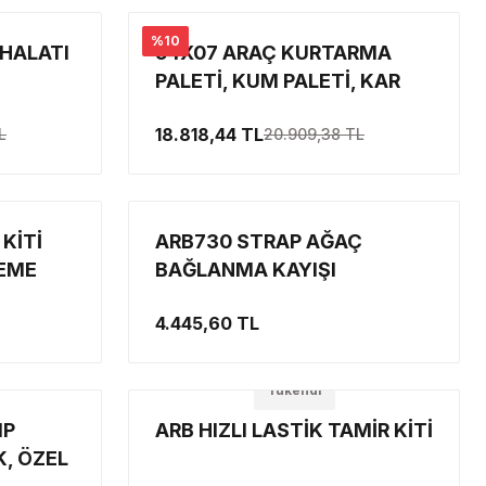
%10
 HALATI
54X07 ARAÇ KURTARMA
PALETİ, KUM PALETİ, KAR
PALET, ÇAMUR PALETİ
18.818,44 TL
L
20.909,38 TL
KİTİ
ARB730 STRAP AĞAÇ
ZEME
BAĞLANMA KAYIŞI
4.445,60 TL
Tükendi
MP
ARB HIZLI LASTİK TAMİR KİTİ
K, ÖZEL