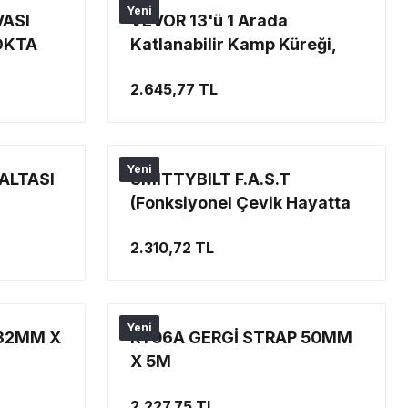
Yeni
VASI
VEVOR 13'ü 1 Arada
OKTA
Katlanabilir Kamp Küreği,
KAMP KÜREK
2.645,77 TL
Yeni
ALTASI
SMITTYBILT F.A.S.T
(Fonksiyonel Çevik Hayatta
Kalma Yolu) BIÇAĞI
2.310,72 TL
Yeni
 32MM X
RT06A GERGİ STRAP 50MM
X 5M
2.227,75 TL