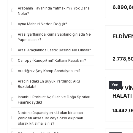
HALATI
6.890,6
Arabanın Tavanında Yatmak mı? Yok Daha
Neler?
Ayna Mahruti Neden Değişir?
Arazi Şartlarında Kuma Saplandığınızda Ne
ELDİVE
Yapmalısınız?
Arazi Araçlarında Lastik Basıncı Ne Olmalı?
2.778,5
Canopy (Kanopi) mi? Katlanır Kapak mı?
Aradığınız Şey Kamp Sandalyesi mi?
Aracınızdaki En Büyük Yardımcı; ARB
Yeni
Buzdolabı!
AEV Vİ
HALATI 
İstanbul Prohunt Av, Silah ve Doğa Sporları
Fuarı'ndaydık!
14.442,0
Neden süspansiyon kiti olan bir araca
yeniden aksesuar veya özel ekipman
olarak kit almalısınız?