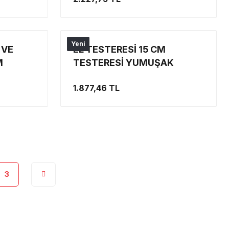
Yeni
 VE
EL TESTERESİ 15 CM
M
TESTERESİ YUMUŞAK
TUTACAKLI 8’İ 1 ARADA ÇOK
1.877,46 TL
AMAÇLI BIÇAKLAR
3