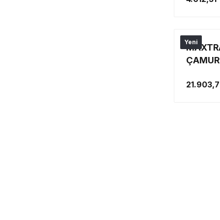
AMAÇLI
Yeni
MAXTRA
ÇAMUR 
PALETİ
21.903,