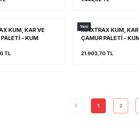
 ÇANTA)
Yeni
X KUM, KAR VE
MAXTRAX KUM, KAR
PALETİ - KUM
ÇAMUR PALETİ - KU
 KUM BEJİ
PALETİ ASKERİ YEŞİL
70 TL
21.903,70 TL
1
2