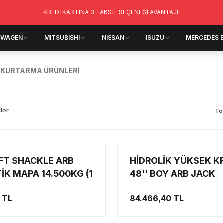
KREDİ KARTINA 3 TAKSİT SEÇENEĞİ AVANTAJI!
SWAGEN
MITSUBISHI
NISSAN
ISUZU
MERCEDES 
 KURTARMA ÜRÜNLERİ
iler
To
FT SHACKLE ARB
HİDROLİK YÜKSEK K
İK MAPA 14.500KG (1
48'' BOY ARB JACK
 TL
84.466,40 TL