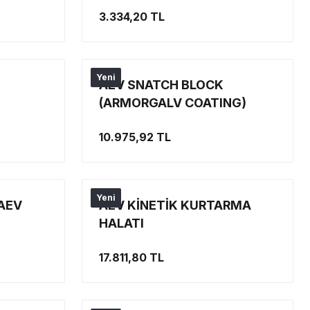
A
3.334,20 TL
Yeni
AEV SNATCH BLOCK
(ARMORGALV COATING)
10.975,92 TL
Yeni
AEV
AEV KİNETİK KURTARMA
HALATI
17.811,80 TL