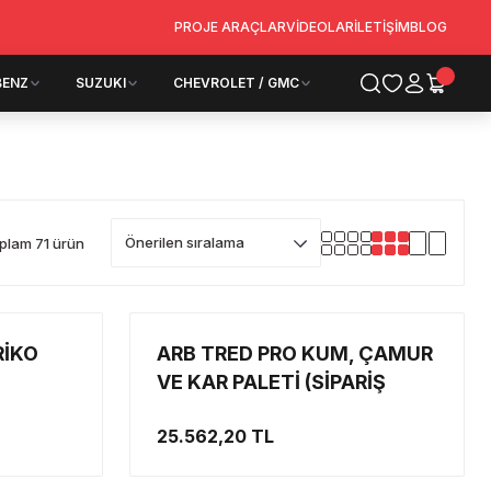
PROJE ARAÇLAR
VİDEOLAR
İLETİŞİM
BLOG
BENZ
SUZUKI
CHEVROLET / GMC
plam 71 ürün
RİKO
ARB TRED PRO KUM, ÇAMUR
VE KAR PALETİ (SİPARİŞ
ESNASINDA RENK
25.562,20 TL
BELİRTİNİZ)