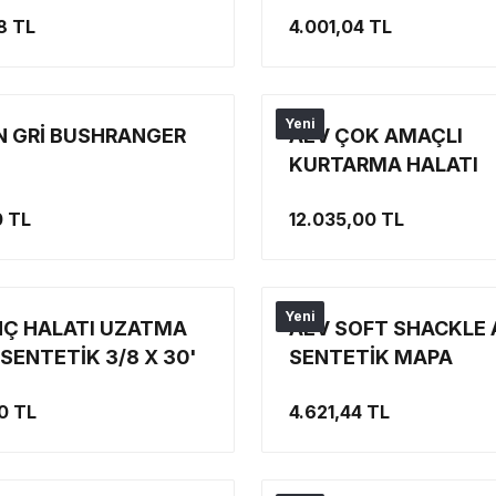
ÇANTALI VE 3 PARÇ
8 TL
4.001,04 TL
AYRILABİLİR
Yeni
N GRİ BUSHRANGER
AEV ÇOK AMAÇLI
KURTARMA HALATI
0 TL
12.035,00 TL
Yeni
NÇ HALATI UZATMA
AEV SOFT SHACKLE 
SENTETİK 3/8 X 30'
SENTETİK MAPA
0 TL
4.621,44 TL