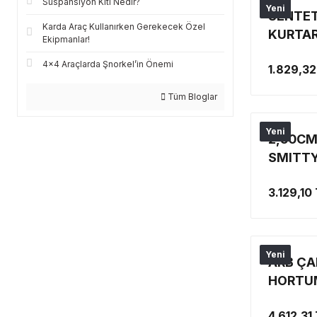
Süspansiyon Kiti Nedir?
Yeni
SENTET
Karda Araç Kullanırken Gerekecek Özel
KURTAR
Ekipmanlar!
4x4 Araçlarda Şnorkel’in Önemi
1.829,32
Tüm Bloglar
Yeni
2,50CM
SMITTY
(2ADET
3.129,10
Yeni
ARB ÇA
HORTUM
SAKLAM
4.612,31