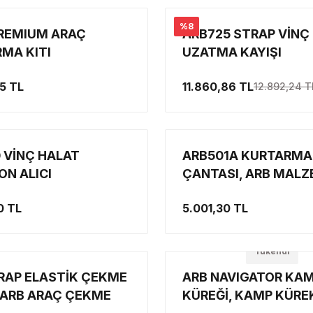
%8
REMIUM ARAÇ
ARB725 STRAP VİNÇ
MA KITI
UZATMA KAYIŞI
5 TL
11.860,86 TL
12.892,24 T
 VİNÇ HALAT
ARB501A KURTARMA 
ON ALICI
ÇANTASI, ARB MAL
ÇANTASI
0 TL
5.001,30 TL
Tükendi
RAP ELASTİK ÇEKME
ARB NAVIGATOR KA
, ARB ARAÇ ÇEKME
KÜREĞİ, KAMP KÜRE