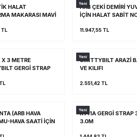
Yeni
İK HALAT
ARB ÇEKİ DEMİRİ YU
MA MAKARASI MAVİ
İÇİN HALAT SABİT N
APARATI
 TL
11.947,55 TL
Yeni
 X 3 METRE
SMITTYBILT ARAZİ B
BILT GERGİ STRAP
VE KILIFI
 KİT)
 TL
2.551,42 TL
Yeni
NTA (ARB HAVA
RT11A GERGİ STRAP
U-HAVA SAATİ İÇİN
3.0M
A VE GENEL
 TL
1.444,82 TL