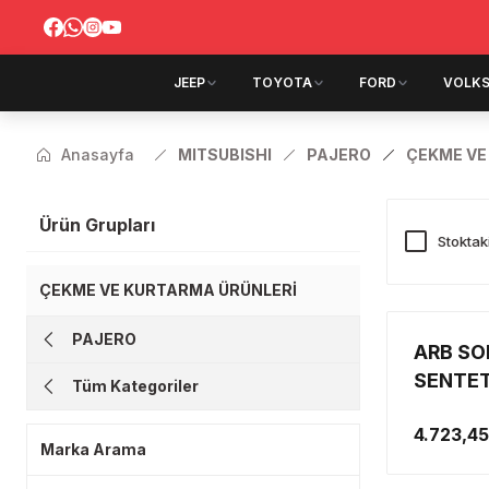
JEEP
TOYOTA
FORD
VOLK
Anasayfa
MITSUBISHI
PAJERO
ÇEKME VE
Ürün Grupları
Stoktak
ÇEKME VE KURTARMA ÜRÜNLERİ
PAJERO
ARB SO
SENTET
Tüm Kategoriler
ADET)
4.723,45
Marka Arama