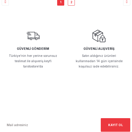
1
2
GÜVENLİ GÖNDERİM
GÜVENLİ ALIŞVERİŞ
Türkiye’nin her yerine sorunsuz
Satın aldığınız ürünleri
teslimat ile alışveriş keyfi
kullanmadan 14 gün içerisinde
tarotostore’da
koşulsuz iade edebilirsiniz.
E-Bültenimize Kayıt Olun!
Haber bültenimize ücretsiz kayıt olarak kampanyalardan ilk siz haberdar olun,
fırsatları kaçırmayın.
KAYIT OL