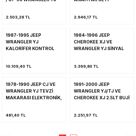
4.2L 83503655
56003119
2.503,28 TL
2.946,17 TL
1987-1995 JEEP
1984-1996 JEEP
WRANGLER YJ
CHEROKEE XJ VE
KALORİFER KONTROL
WRANGLER YJ SİNYAL
PANELİ 55036371
VE SİLECEK KOLU CRUISE
KONTROL OLAN MODEL
10.109,40 TL
3.369,80 TL
1978-1990 JEEP CJ VE
1991-2000 JEEP
WRANGLER YJ TEVZİ
WRANGLER YJ/TJ VE
MAKARASI ELEKTRONİK,
CHEROKEE XJ 2.5LT BUJİ
JEEP CJ TEVZİ
KABLO SETİ, 4 SİLİNDİR
MAKARASI, WRANGLER
481,40 TL
2.251,97 TL
TEVZİ MAKARASI 4.2LT.