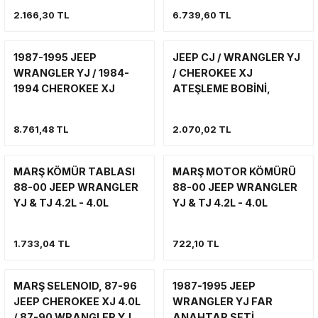
GRAND CHEROKEE ZJ
CHEROKEE XJ / GRAND
2.166,30 TL
6.739,60 TL
7mm BUJİ KABLO
CHEROKEE ZJ 2.5LT. VE
VİNÇ
SÜSPANSİYON SİSTEMİ VE SÜSPAN
YAN BASAMAK
VİNÇ
VİNÇ
4.0LT MOTOR UYUMLU
1987-1995 JEEP
JEEP CJ / WRANGLER YJ
YAN BASAMAK VE KORUMA
ŞNORKEL
YAKIT SİSTEMİ
YAKIT SİSTEMİ
WRANGLER YJ / 1984-
/ CHEROKEE XJ
1994 CHEROKEE XJ
ATEŞLEME BOBİNİ,
VİNÇ
SİLECEK SENSÖRÜ
ENDÜKSİYON BOBİNİ
YAN BASAMAK VE KORUMA
KABLOLU
(UYUMLU ARAÇLAR İÇİN
8.761,48 TL
2.070,02 TL
YAKIT SİSTEMİ
AÇIKLAMAYA BAKINIZ)
SİLECEK-SİLECEK KOLU VE PARÇA
YAN BASAMAK
MARŞ KÖMÜR TABLASI
MARŞ MOTOR KÖMÜRÜ
88-00 JEEP WRANGLER
88-00 JEEP WRANGLER
YJ & TJ 4.2L - 4.0L
YJ & TJ 4.2L - 4.0L
MOTOR 87-98
MOTOR 87-98
CHEROKEE XJ & 93-98
CHEROKEE XJ & 93-98
1.733,04 TL
722,10 TL
GRAND CHEROKEE ZJ
GRAND CHEROKEE ZJ
4.0L MOTOR
4.0L MOTOR
MARŞ SELENOID, 87-96
1987-1995 JEEP
JEEP CHEROKEE XJ 4.0L
WRANGLER YJ FAR
/ 87-90 WRANGLER YJ
ANAHTAR SETİ