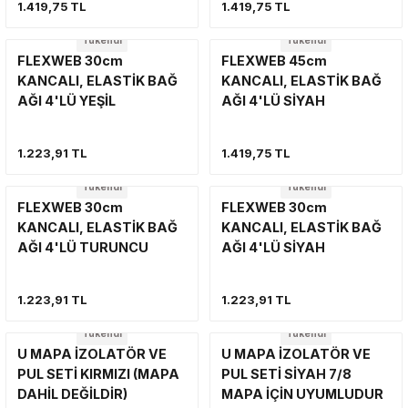
1.419,75 TL
1.419,75 TL
VİNÇ
SÜSPANSİYON SİSTEMİ VE SÜSPAN
YAN BASAMAK
Tükendi
Tükendi
VİNÇ
VİNÇ
FLEXWEB 30cm
FLEXWEB 45cm
YAN BASAMAK VE KORUMA
ŞNORKEL
KANCALI, ELASTİK BAĞ
KANCALI, ELASTİK BAĞ
YAKIT SİSTEMİ
YAKIT SİSTEMİ
AĞI 4'LÜ YEŞİL
AĞI 4'LÜ SİYAH
VİNÇ
YAN BASAMAK VE KORUMA
1.223,91 TL
1.419,75 TL
YAKIT SİSTEMİ
SİLECEK-SİLECEK KOLU VE PARÇA
Tükendi
Tükendi
FLEXWEB 30cm
FLEXWEB 30cm
YAN BASAMAK
KANCALI, ELASTİK BAĞ
KANCALI, ELASTİK BAĞ
AĞI 4'LÜ TURUNCU
AĞI 4'LÜ SİYAH
1.223,91 TL
1.223,91 TL
Tükendi
Tükendi
U MAPA İZOLATÖR VE
U MAPA İZOLATÖR VE
PUL SETİ KIRMIZI (MAPA
PUL SETİ SİYAH 7/8
DAHİL DEĞİLDİR)
MAPA İÇİN UYUMLUDUR