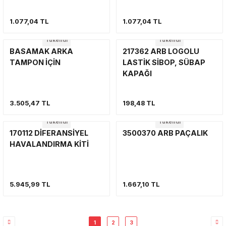
(MAPA DAHİL DEĞİLDİR)
1.077,04 TL
1.077,04 TL
Tükendi
Tükendi
BASAMAK ARKA
217362 ARB LOGOLU
TAMPON İÇİN
LASTİK SİBOP, SÜBAP
KAPAĞI
3.505,47 TL
198,48 TL
Tükendi
Tükendi
170112 DİFERANSİYEL
3500370 ARB PAÇALIK
HAVALANDIRMA KİTİ
5.945,99 TL
1.667,10 TL
1
2
3