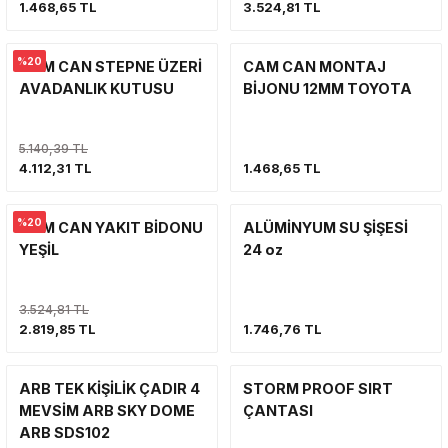
1.468,65 TL
3.524,81 TL
VİNÇ
SÜSPANSİYON SİSTEMİ VE SÜSPAN
YAN BASAMAK
VİNÇ
VİNÇ
%20
CAM CAN STEPNE ÜZERİ
CAM CAN MONTAJ
YAN BASAMAK VE KORUMA
ŞNORKEL
AVADANLIK KUTUSU
BİJONU 12MM TOYOTA
YAKIT SİSTEMİ
YAKIT SİSTEMİ
VİNÇ
5.140,39 TL
YAN BASAMAK VE KORUMA
4.112,31 TL
1.468,65 TL
YAKIT SİSTEMİ
SİLECEK-SİLECEK KOLU VE PARÇA
%20
CAM CAN YAKIT BİDONU
ALÜMİNYUM SU ŞİŞESİ
YAN BASAMAK
YEŞİL
24 oz
3.524,81 TL
2.819,85 TL
1.746,76 TL
ARB TEK KİŞİLİK ÇADIR 4
STORM PROOF SIRT
MEVSİM ARB SKY DOME
ÇANTASI
ARB SDS102