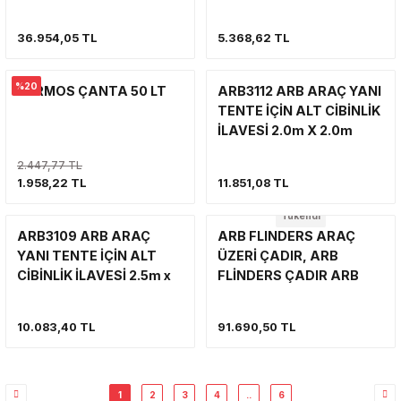
36.954,05 TL
5.368,62 TL
%20
TERMOS ÇANTA 50 LT
ARB3112 ARB ARAÇ YANI
TENTE İÇİN ALT CİBİNLİK
İLAVESİ 2.0m X 2.0m
METRE TENTE İÇİN (ARB
2.447,77 TL
ARAÇ YANI TENTE İLE
1.958,22 TL
11.851,08 TL
BERABER ALINMALIDIR)
Tükendi
ARB3109 ARB ARAÇ
ARB FLINDERS ARAÇ
YANI TENTE İÇİN ALT
ÜZERİ ÇADIR, ARB
CİBİNLİK İLAVESİ 2.5m x
FLİNDERS ÇADIR ARB
2.5m METRE TENTE İÇİN
803300
(ARB ARAÇ YANI TENTE
10.083,40 TL
91.690,50 TL
İLE BERABER
ALINMALIDIR)
1
2
3
4
..
6