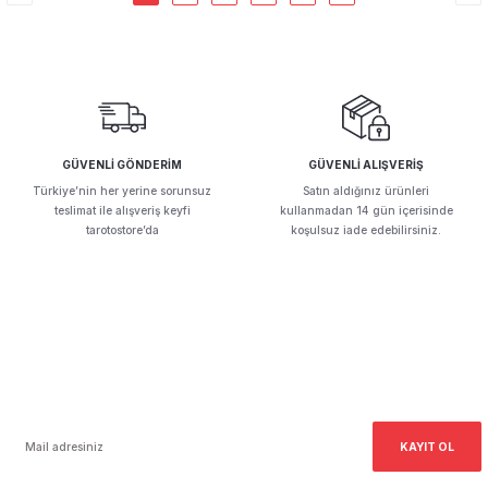
GÜVENLİ GÖNDERİM
GÜVENLİ ALIŞVERİŞ
Türkiye’nin her yerine sorunsuz
Satın aldığınız ürünleri
teslimat ile alışveriş keyfi
kullanmadan 14 gün içerisinde
tarotostore’da
koşulsuz iade edebilirsiniz.
E-Bültenimize Kayıt Olun!
Haber bültenimize ücretsiz kayıt olarak kampanyalardan ilk siz haberdar olun,
fırsatları kaçırmayın.
KAYIT OL