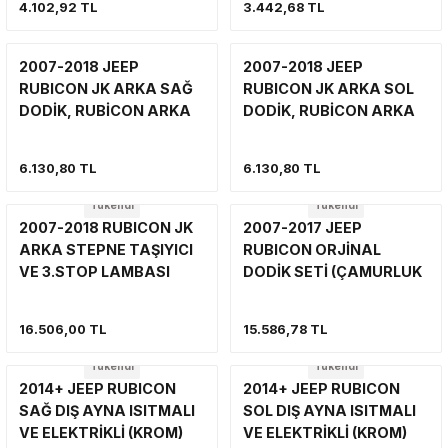
4.102,92 TL
3.442,68 TL
VİNÇ
SÜSPANSİYON SİSTEMİ VE SÜSPAN
YAN BASAMAK
VİNÇ
VİNÇ
2007-2018 JEEP
2007-2018 JEEP
YAN BASAMAK VE KORUMA
ŞNORKEL
RUBICON JK ARKA SAĞ
RUBICON JK ARKA SOL
YAKIT SİSTEMİ
YAKIT SİSTEMİ
DODİK, RUBİCON ARKA
DODİK, RUBİCON ARKA
SAĞ ÇAMURLUK
SOL ÇAMURLUK
VİNÇ
YAN BASAMAK VE KORUMA
UZANTISI (STANDART)
UZANTISI (STANDART)
6.130,80 TL
6.130,80 TL
YAKIT SİSTEMİ
SİLECEK-SİLECEK KOLU VE PARÇA
Tükendi
Tükendi
2007-2018 RUBICON JK
2007-2017 JEEP
YAN BASAMAK
ARKA STEPNE TAŞIYICI
RUBICON ORJİNAL
VE 3.STOP LAMBASI
DODİK SETİ (ÇAMURLUK
KOMPLE SET
UZANTI SETİ) 4 ADET
16.506,00 TL
15.586,78 TL
Tükendi
Tükendi
2014+ JEEP RUBICON
2014+ JEEP RUBICON
SAĞ DIŞ AYNA ISITMALI
SOL DIŞ AYNA ISITMALI
VE ELEKTRİKLİ (KROM)
VE ELEKTRİKLİ (KROM)