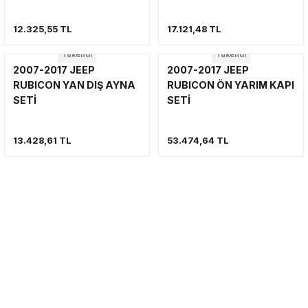
12.325,55 TL
17.121,48 TL
Tükendi
Tükendi
2007-2017 JEEP
2007-2017 JEEP
RUBICON YAN DIŞ AYNA
RUBICON ÖN YARIM KAPI
SETİ
SETİ
13.428,61 TL
53.474,64 TL
GÜVENLİ GÖNDERİM
Türkiye’nin her yerine sorunsuz teslimat ile alışveriş keyfi tarotostore’da
E-Bültenimize Kayıt Olun!
Haber bültenimize ücretsiz kayıt olarak kampanyalardan ilk siz haberdar olun,
fırsatları kaçırmayın.