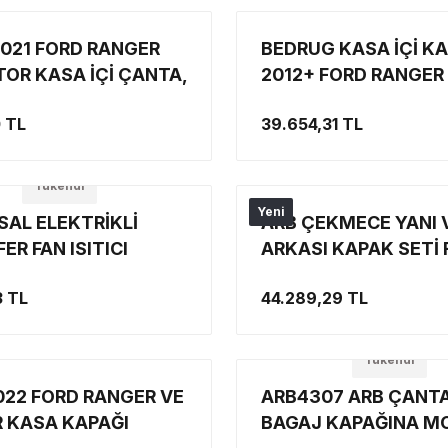
 2021 FORD RANGER
BEDRUG KASA İÇİ K
TOR KASA İÇİ ÇANTA,
2012+ FORD RANGER
ÇANTASI, EKİPMAN
RANGER RAPTOR BE
0 TL
39.654,31 TL
I, KABİN İÇİ KUTU
KAPLAMA
RAF
Tükendi
Yeni
SAL ELEKTRİKLİ
ARB ÇEKMECE YANI 
ER FAN ISITICI
ARKASI KAPAK SETİ
RANGER 2022+
3 TL
44.289,29 TL
Tükendi
022 FORD RANGER VE
ARB4307 ARB ÇANTA
 KASA KAPAĞI
BAGAJ KAPAĞINA M