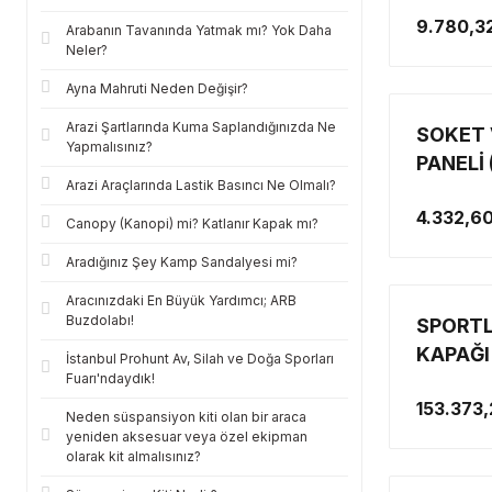
AMORTİ
9.780,3
RANGER
Arabanın Tavanında Yatmak mı? Yok Daha
Neler?
AMORT
Ayna Mahruti Neden Değişir?
Arazi Şartlarında Kuma Saplandığınızda Ne
SOKET 
Yapmalısınız?
PANELİ
Arazi Araçlarında Lastik Basıncı Ne Olmalı?
1 ÇİFTL
4.332,6
GÖSTER
Canopy (Kanopi) mi? Katlanır Kapak mı?
ÇAKMA
Aradığınız Şey Kamp Sandalyesi mi?
Aracınızdaki En Büyük Yardımcı; ARB
Buzdolabı!
SPORTL
KAPAĞI
İstanbul Prohunt Av, Silah ve Doğa Sporları
Fuarı'ndaydık!
VE RAP
153.373,
YUKARI
Neden süspansiyon kiti olan bir araca
yeniden aksesuar veya özel ekipman
olarak kit almalısınız?