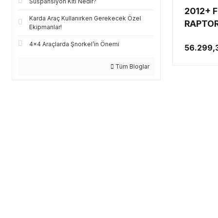
Süspansiyon Kiti Nedir?
2012+ 
Karda Araç Kullanırken Gerekecek Özel
RAPTOR
Ekipmanlar!
KAPAĞI
4x4 Araçlarda Şnorkel’in Önemi
56.299,
Tüm Bloglar
GÜVENLİ GÖNDERİM
Türkiye’nin her yerine sorunsuz teslimat ile alışveriş keyfi tarotost