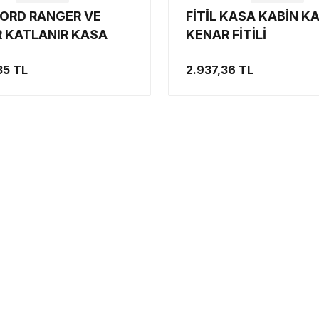
FORD RANGER VE
FİTİL KASA KABİN K
 KATLANIR KASA
KENAR FİTİLİ
35 TL
2.937,36 TL
GÜVENLİ ALIŞVERİŞ
ore’da
Satın aldığınız ürünleri kullanmadan 14 gün içerisinde koşu