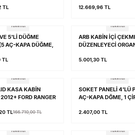
SÖR SİSTEMİ, FORD
ÇANTA
2 TL
12.669,96 TL
 BAGAJ KAPAĞI
İSÖRÜ
Tükendi
Tükendi
VE 5'Lİ DÜĞME
ARB KABİN İÇİ ÇEKM
 (5 AÇ-KAPA DÜĞME,
DÜZENLEYECİ ORGAN
İ USB GİRİŞ, 1 VOLTAJ
ARB ÇEKMECE İÇİ
0 TL
5.001,30 TL
GE, 1 12V
DÜZENLEYİCİ ÇANTA
KLIK)
10100379
Tükendi
Tükendi
ID KASA KABİN
SOKET PANELİ 4'LÜ P
 2012+ FORD RANGER
AÇ-KAPA DĞME, 1 Çİ
TOR ARB SPORTLİD
USB GİRİŞ, 1 VOLTAJ
20 TL
2.407,00 TL
166.710,00 TL
 AÇILIR KASA KAPAĞI
GÖSTERGE, 1 12V
ÇAKMAKLIK)
Tükendi
Tükendi