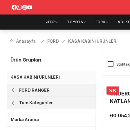
JEEP
TOYOTA
FORD
VOLK
Anasayfa
FORD
KASA KABİNİ ÜRÜNLERİ
Ürün Grupları
Stoktak
KASA KABİNİ ÜRÜNLERİ
FORD RANGER
%10
UNDERC
KATLAN
Tüm Kategoriler
2012-2
60.054,
RANGE
Marka Arama