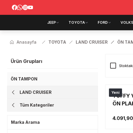
JEEP
TOYOTA
FORD
VOLK
Anasayfa
TOYOTA
LAND CRUISER
ÖN TA
Ürün Grupları
Stoktak
ÖN TAMPON
LAND CRUISER
Yeni
TUFFY 
ÖN PLA
Tüm Kategoriler
MODEL
4.091,90
Marka Arama