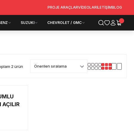
PROJE ARAÇLAR
VİDEOLAR
İLETİŞİM
BLOG
BENZ
SUZUKI
CHEVROLET / GMC
oplam 2 ürün
UMLU
 AÇILIR