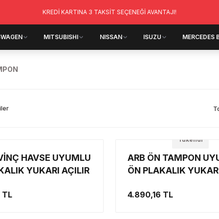
KREDİ KARTINA 3 TAKSİT SEÇENEĞİ AVANTAJI!
SWAGEN
MITSUBISHI
NISSAN
ISUZU
MERCEDES 
MPON
iler
T
Tükendi
VİNÇ HAVSE UYUMLU
ARB ÖN TAMPON UY
KALIK YUKARI AÇILIR
ÖN PLAKALIK YUKARI
MODEL
 TL
4.890,16 TL