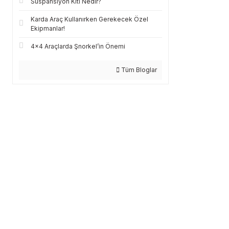
Süspansiyon Kiti Nedir?
Karda Araç Kullanırken Gerekecek Özel
Ekipmanlar!
4x4 Araçlarda Şnorkel’in Önemi
Tüm Bloglar
GÜVENLİ GÖNDERİM
Türkiye’nin her yerine sorunsuz teslimat ile alışveriş keyfi tarotost