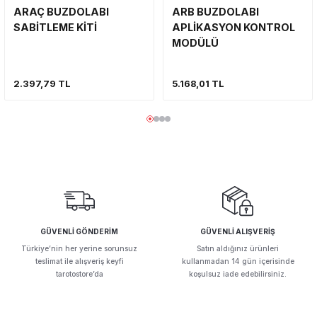
ARAÇ BUZDOLABI
ARB BUZDOLABI
SABİTLEME KİTİ
APLİKASYON KONTROL
Ürün resmi kalitesiz, bozuk veya görüntülenemiyor.
MODÜLÜ
Ürün açıklamasında eksik bilgiler bulunuyor.
Ürün bilgilerinde hatalar bulunuyor.
2.397,79 TL
5.168,01 TL
Ürün fiyatı diğer sitelerden daha pahalı.
Bu ürüne benzer farklı alternatifler olmalı.
Gönder
GÜVENLİ GÖNDERİM
GÜVENLİ ALIŞVERİŞ
Türkiye’nin her yerine sorunsuz
Satın aldığınız ürünleri
teslimat ile alışveriş keyfi
kullanmadan 14 gün içerisinde
tarotostore’da
koşulsuz iade edebilirsiniz.