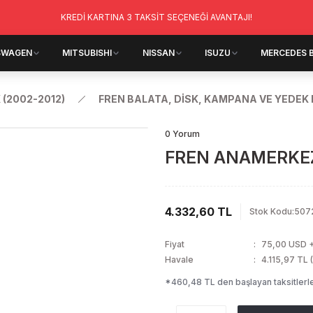
KREDİ KARTINA 3 TAKSİT SEÇENEĞİ AVANTAJI!
SWAGEN
MITSUBISHI
NISSAN
ISUZU
MERCEDES 
 (2002-2012)
FREN BALATA, DİSK, KAMPANA VE YEDEK
0 Yorum
FREN ANAMERKEZ
4.332,60 TL
Stok Kodu
:
507
Fiyat
75,00 USD 
Havale
4.115,97 TL 
*460,48 TL den başlayan taksitlerle