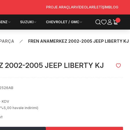
PROJE ARAÇLAR
VİDEOLAR
İLETİŞİM
BLOG
BENZ
SUZUKI
CHEVROLET / GMC
 PARÇA
FREN ANAMERKEZ 2002-2005 JEEP LIBERTY KJ
 2002-2005 JEEP LIBERTY KJ
2526AB
+ KDV
(%5,00 havale indirimi)
!!