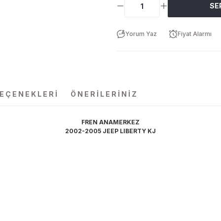
SE
Yorum Yaz
Fiyat Alarmı
SEÇENEKLERI
ÖNERILERINIZ
FREN ANAMERKEZ
2002-2005 JEEP LIBERTY KJ
da yetersiz gördüğünüz noktaları öneri formunu kullanarak tarafımıza ilet
Bu ürüne ilk yorumu siz yapın!
Yorum Yaz