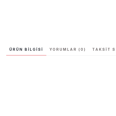
ÜRÜN BILGISI
YORUMLAR (0)
TAKSIT 
Bu ürünün fiyat bilgisi, resim, ürün açıklamalarında ve diğer konular
Görüş ve önerileriniz için teşekkür ederiz.
Ürün resmi kalitesiz, bozuk veya görüntülenemiyor.
Ürün açıklamasında eksik bilgiler bulunuyor.
Ürün bilgilerinde hatalar bulunuyor.