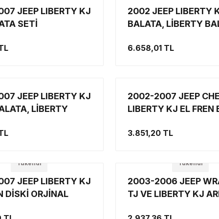
007 JEEP LIBERTY KJ
2002 JEEP LIBERTY 
ATA SETİ
BALATA, LİBERTY BA
ARKA KAMPANALI M
 TL
6.658,01 TL
İÇİN ORJİNAL MOPAR
007 JEEP LIBERTY KJ
2002-2007 JEEP CH
ALATA, LİBERTY
LIBERTY KJ EL FREN
İSK BALATA SET
TAKIMI, LIBERTY EL 
 TL
3.851,20 TL
K BALATA
BALATASI
Tükendi
Tükendi
007 JEEP LIBERTY KJ
2003-2006 JEEP W
N DİSKİ ORJİNAL
TJ VE LIBERTY KJ A
FREN DİSKİ RAYBES
9 TL
2.937,36 TL