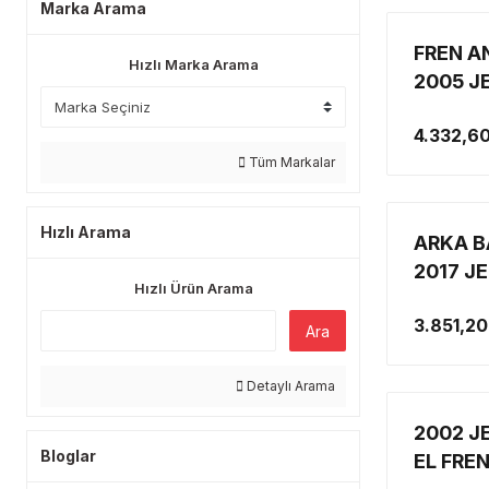
Marka Arama
FREN A
Hızlı Marka Arama
2005 J
4.332,6
Tüm Markalar
Hızlı Arama
ARKA B
2017 JE
Hızlı Ürün Arama
2008-20
3.851,20
2007-2
Ara
(ELEME
TEKNOL
Detaylı Arama
2002 J
Bloglar
EL FRE