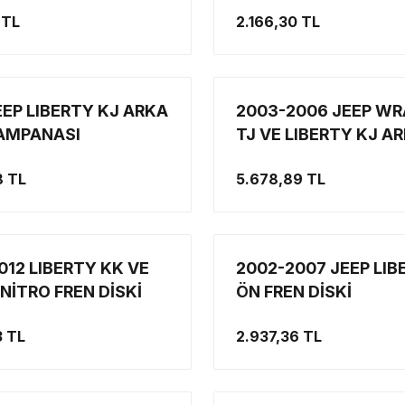
)
 TL
2.166,30 TL
EEP LIBERTY KJ ARKA
2003-2006 JEEP W
AMPANASI
TJ VE LIBERTY KJ A
FREN DİSKİ ORJİNAL
8 TL
5.678,89 TL
012 LIBERTY KK VE
2002-2007 JEEP LIB
NİTRO FREN DİSKİ
ÖN FREN DİSKİ
ERTY FREN DİSKİ,
3 TL
2.937,36 TL
REN DİSKİ