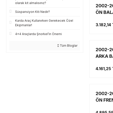
olarak kit almalısınız?
2002-2
ÖN BAL
Süspansiyon Kiti Nedir?
Karda Araç Kullanırken Gerekecek Özel
3.182,14
Ekipmanlar!
4x4 Araçlarda Şnorkel’in Önemi
Tüm Bloglar
2002-2
ARKA B
ARKA D
4.161,25
SERAMİ
2002-2
ÖN FRE
MOPAR
4.895,5