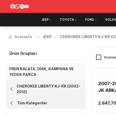
JEEP
TOYOTA
FORD
VOLK
Anasayfa
JEEP
CHEROKEE LIBERTY KJ-KK (2
Ürün Grupları
Stoktak
FREN BALATA, DİSK, KAMPANA VE
YEDEK PARÇA
2007-2
CHEROKEE LIBERTY KJ-KK (2002-
JK ARK
2012)
BALATA
2.647,7
Tüm Kategoriler