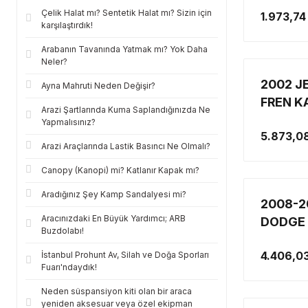
(1 ADET
Çelik Halat mı? Sentetik Halat mı? Sizin için
1.973,74
karşılaştırdık!
Arabanın Tavanında Yatmak mı? Yok Daha
Neler?
2002 J
Ayna Mahruti Neden Değişir?
FREN K
Arazi Şartlarında Kuma Saplandığınızda Ne
Yapmalısınız?
5.873,0
Arazi Araçlarında Lastik Basıncı Ne Olmalı?
Canopy (Kanopi) mi? Katlanır Kapak mı?
Aradığınız Şey Kamp Sandalyesi mi?
2008-2
Aracınızdaki En Büyük Yardımcı; ARB
DODGE 
Buzdolabı!
ÖN, LİB
4.406,0
İstanbul Prohunt Av, Silah ve Doğa Sporları
NİTRO F
Fuarı'ndaydık!
Neden süspansiyon kiti olan bir araca
yeniden aksesuar veya özel ekipman