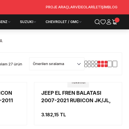
PROJE ARAÇLAR
VİDEOLAR
İLETİŞİM
BLOG
BENZ
SUZUKI
CHEVROLET / GMC
ÇA
plam 27 ürün
Tükendi
BICON
JEEP EL FREN BALATASI
-2011
2007-2021 RUBICON JK/JL,
011
2008-2012 JEEP LBERTY KK,
3.182,15 TL
ET
2007-2011 DODGE NİTRO