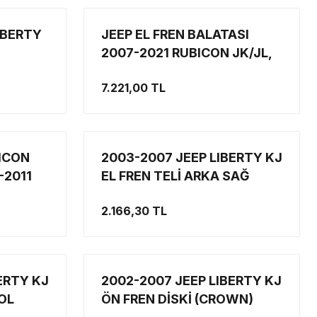
IBERTY
JEEP EL FREN BALATASI
2007-2021 RUBICON JK/JL,
2008-2012 JEEP LBERTY KK,
7.221,00 TL
2007-2011 DODGE NİTRO
ORJİNAL MOPAR
BICON
2003-2007 JEEP LIBERTY KJ
-2011
EL FREN TELİ ARKA SAĞ
011
2.166,30 TL
ET
ERTY KJ
2002-2007 JEEP LIBERTY KJ
SOL
ÖN FREN DİSKİ (CROWN)