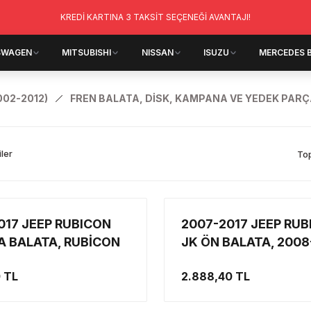
KREDİ KARTINA 3 TAKSİT SEÇENEĞİ AVANTAJI!
SWAGEN
MITSUBISHI
NISSAN
ISUZU
MERCEDES 
002-2012)
FREN BALATA, DİSK, KAMPANA VE YEDEK PAR
iler
To
017 JEEP RUBICON
2007-2017 JEEP RU
A BALATA, RUBİCON
JK ÖN BALATA, 2008
 ARKA SET
LIBERTY KK / 2007-2
0 TL
2.888,40 TL
NITRO ÖN BALATA S