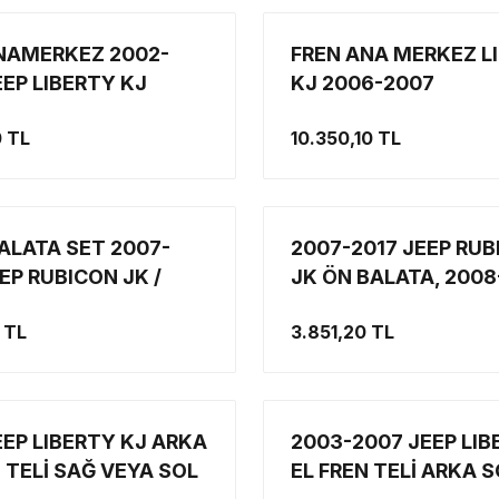
NAMERKEZ 2002-
FREN ANA MERKEZ L
EEP LIBERTY KJ
KJ 2006-2007
0 TL
10.350,10 TL
ALATA SET 2007-
2007-2017 JEEP RU
EP RUBICON JK /
JK ÖN BALATA, 2008
11 LIBERTY KK /
LIBERTY KK / 2007-2
 TL
3.851,20 TL
011 NITRO
NITRO ÖN BALATA S
NT3 HİBRİT
(ELEMENT3 HİBRİT
OJİ)
TEKNOLOJİ)
EEP LIBERTY KJ ARKA
2003-2007 JEEP LIB
N TELİ SAĞ VEYA SOL
EL FREN TELİ ARKA 