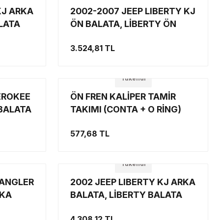
KJ ARKA
2002-2007 JEEP LIBERTY KJ
LATA
ÖN BALATA, LİBERTY ÖN
ODEL
DİSK BALATA SET SERAMİK
3.524,81 TL
BALATA
Tükendi
EROKEE
ÖN FREN KALİPER TAMİR
 BALATA
TAKIMI (CONTA + O RİNG)
FREN
JEEP CJ/YJ/TJ/XJ/ZJ/KJ
577,68 TL
Tükendi
RANGLER
2002 JEEP LIBERTY KJ ARKA
RKA
BALATA, LİBERTY BALATA
TOS
ARKA KAMPANALI MODEL
4.308,12 TL